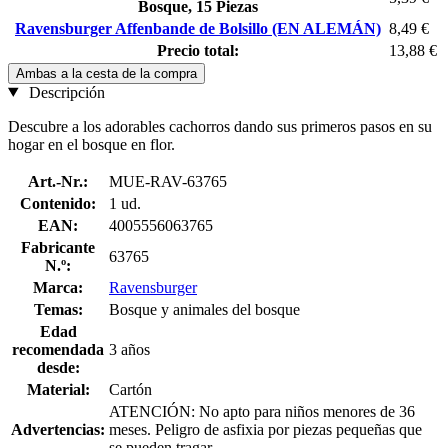
Bosque, 15 Piezas
Ravensburger Affenbande de Bolsillo (EN ALEMÁN)
8,49 €
Precio total:
13,88 €
Ambas a la cesta de la compra
Descripción
Descubre a los adorables cachorros dando sus primeros pasos en su
hogar en el bosque en flor.
Art.-Nr.:
MUE-RAV-63765
Contenido:
1 ud.
EAN:
4005556063765
Fabricante
63765
N.º:
Marca:
Ravensburger
Temas:
Bosque y animales del bosque
Edad
recomendada
3 años
desde:
Material:
Cartón
ATENCIÓN: No apto para niños menores de 36
Advertencias:
meses. Peligro de asfixia por piezas pequeñas que
se pueden tragar