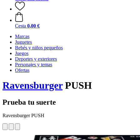
Cesta
0,00 €
Marcas
Juguetes
Bebés y niños pequeños
Juegos
Deportes y exteriores
Personajes y temas
Ofertas
Ravensburger
PUSH
Prueba tu suerte
Ravensburger PUSH