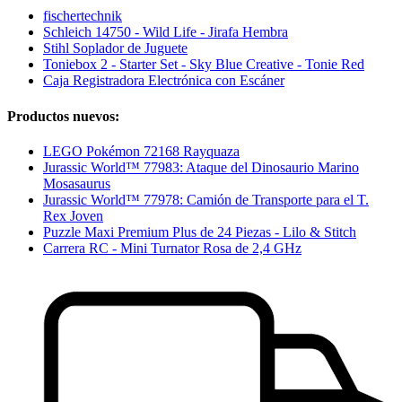
fischertechnik
Schleich 14750 - Wild Life - Jirafa Hembra
Stihl Soplador de Juguete
Toniebox 2 - Starter Set - Sky Blue Creative - Tonie Red
Caja Registradora Electrónica con Escáner
Productos nuevos:
LEGO Pokémon 72168 Rayquaza
Jurassic World™ 77983: Ataque del Dinosaurio Marino
Mosasaurus
Jurassic World™ 77978: Camión de Transporte para el T.
Rex Joven
Puzzle Maxi Premium Plus de 24 Piezas - Lilo & Stitch
Carrera RC - Mini Turnator Rosa de 2,4 GHz