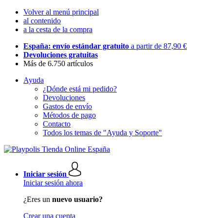
Volver al menú principal
al contenido
a la cesta de la compra
España: envío estándar gratuito
a partir de 87,90 €
Devoluciones gratuitas
Más de 6.750 artículos
Ayuda
¿Dónde está mi pedido?
Devoluciones
Gastos de envío
Métodos de pago
Contacto
Todos los temas de "Ayuda y Soporte"
Iniciar sesión
Iniciar sesión ahora
¿Eres un
nuevo usuario?
Crear una cuenta