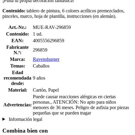
¡Pinta tu propia decoración fantástica!
Contenido:
tablero de pintura, 6 colores acrílicos premezclados,
pinceles, marco, hoja de plantilla, instrucciones (en alemán).
Art.-Nr.:
MUE-RAV-296859
Contenido:
1 ud.
EAN:
4005556296859
Fabricante
296859
N.º:
Marca:
Ravensburger
Temas:
Caballos
Edad
recomendada
9 años
desde:
Material:
Cartón, Papel
Puede causar reacciones alérgicas en ciertas
personas., ATENCIÓN: No apto para niños
Advertencias:
menores de 36 meses. Peligro de asfixia por piezas
pequeñas que se pueden tragar
Información legal
Combina bien con