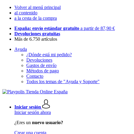
Volver al menú principal
al contenido
a la cesta de la compra
España: envío estándar gratuito
a partir de 87,90 €
Devoluciones gratuitas
Más de 6.750 artículos
Ayuda
¿Dónde está mi pedido?
Devoluciones
Gastos de envío
Métodos de pago
Contacto
Todos los temas de "Ayuda y Soporte"
Iniciar sesión
Iniciar sesión ahora
¿Eres un
nuevo usuario?
Crear una cuenta