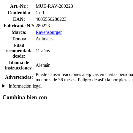
Art.-Nr.:
MUE-RAV-280223
Contenido:
1 ud.
EAN:
4005556280223
Fabricante N.º:
280223
Marca:
Ravensburger
Temas:
Animales
Edad
recomendada
11 años
desde:
Idioma de
Alemán
instrucciones:
Puede causar reacciones alérgicas en ciertas person
Advertencias:
menores de 36 meses. Peligro de asfixia por piezas 
Información legal
Combina bien con