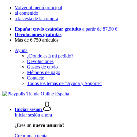
Volver al menú principal
al contenido
a la cesta de la compra
España: envío estándar gratuito
a partir de 87,90 €
Devoluciones gratuitas
Más de 6.750 artículos
Ayuda
¿Dónde está mi pedido?
Devoluciones
Gastos de envío
Métodos de pago
Contacto
Todos los temas de "Ayuda y Soporte"
Iniciar sesión
Iniciar sesión ahora
¿Eres un
nuevo usuario?
Crear una cuenta