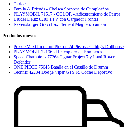
Carioca
Family & Friends - Chelsea Sorpresa de Cumpleaños
PLAYMOBIL 71517 - COLOR - Adiestramiento de Perros
Bruder Deutz 8280 TTV con Cargador Frontal
Ravensburger GraviTrax Element Magnetic cannon
Productos nuevos:
Puzzle Maxi Premium Plus de 24 Piezas - Gabby's Dollhouse
PLAYMOBIL 72196 - Helicóptero de Bomberos
Speed Champions 77264 Jaguar Project 7 y Land Rover
Defender
ONE PIECE 75645 Batalla en el Castillo de Drumm
Technic 42234 Dodge Viper GTS-R, Coche Deportivo