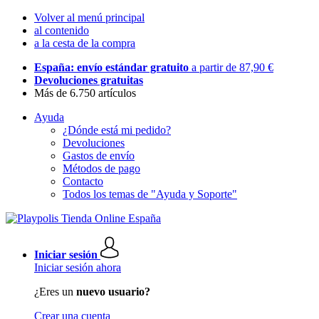
Volver al menú principal
al contenido
a la cesta de la compra
España: envío estándar gratuito
a partir de 87,90 €
Devoluciones gratuitas
Más de 6.750 artículos
Ayuda
¿Dónde está mi pedido?
Devoluciones
Gastos de envío
Métodos de pago
Contacto
Todos los temas de "Ayuda y Soporte"
Iniciar sesión
Iniciar sesión ahora
¿Eres un
nuevo usuario?
Crear una cuenta