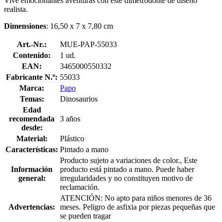
Vive emocionantes aventuras con este dimetrodonte de diseño
realista.
Dimensiones
: 16,50 x 7 x 7,80 cm
Art.-Nr.:
MUE-PAP-55033
Contenido:
1 ud.
EAN:
3465000550332
Fabricante N.º:
55033
Marca:
Papo
Temas:
Dinosaurios
Edad
recomendada
3 años
desde:
Material:
Plástico
Características:
Pintado a mano
Producto sujeto a variaciones de color., Este
Información
producto está pintado a mano. Puede haber
general:
irregularidades y no constituyen motivo de
reclamación.
ATENCIÓN: No apto para niños menores de 36
Advertencias:
meses. Peligro de asfixia por piezas pequeñas que
se pueden tragar