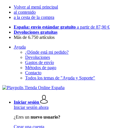
Volver al menú principal
al contenido
a la cesta de la compra
España: envío estándar gratuito
a partir de 87,90 €
Devoluciones gratuitas
Más de 6.750 artículos
Ayuda
¿Dónde está mi pedido?
Devoluciones
Gastos de envío
Métodos de pago
Contacto
Todos los temas de "Ayuda y Soporte"
Iniciar sesión
Iniciar sesión ahora
¿Eres un
nuevo usuario?
Crear una cuenta