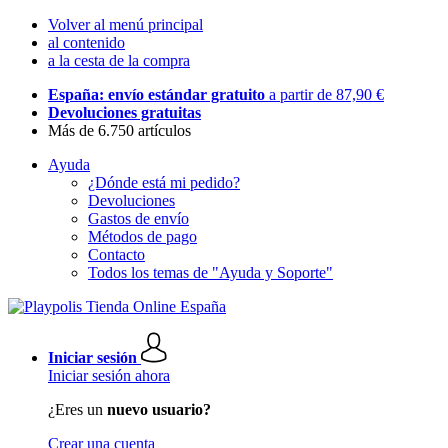
Volver al menú principal
al contenido
a la cesta de la compra
España: envío estándar gratuito
a partir de 87,90 €
Devoluciones gratuitas
Más de 6.750 artículos
Ayuda
¿Dónde está mi pedido?
Devoluciones
Gastos de envío
Métodos de pago
Contacto
Todos los temas de "Ayuda y Soporte"
Iniciar sesión
Iniciar sesión ahora
¿Eres un
nuevo usuario?
Crear una cuenta