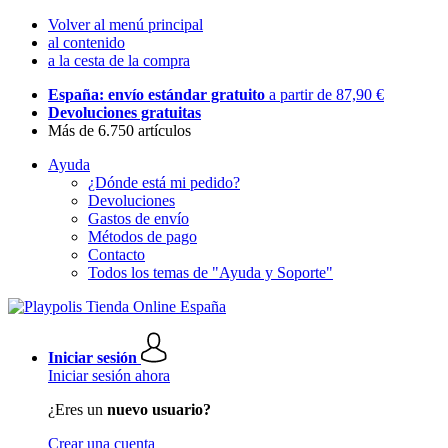
Volver al menú principal
al contenido
a la cesta de la compra
España: envío estándar gratuito
a partir de 87,90 €
Devoluciones gratuitas
Más de 6.750 artículos
Ayuda
¿Dónde está mi pedido?
Devoluciones
Gastos de envío
Métodos de pago
Contacto
Todos los temas de "Ayuda y Soporte"
Iniciar sesión
Iniciar sesión ahora
¿Eres un
nuevo usuario?
Crear una cuenta