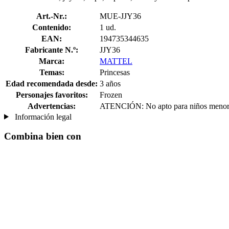
Art.-Nr.:
MUE-JJY36
Contenido:
1 ud.
EAN:
194735344635
Fabricante N.º:
JJY36
Marca:
MATTEL
Temas:
Princesas
Edad recomendada desde:
3 años
Personajes favoritos:
Frozen
Advertencias:
ATENCIÓN: No apto para niños menores 
Información legal
Combina bien con