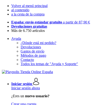
Volver al menú principal
al contenido
a la cesta de la compra
España: envío estándar gratuito
a partir de 87,90 €
Devoluciones gratuitas
Más de 6.750 artículos
Ayuda
¿Dónde está mi pedido?
Devoluciones
Gastos de envío
Métodos de pago
Contacto
Todos los temas de "Ayuda y Soporte"
Iniciar sesión
Iniciar sesión ahora
¿Eres un
nuevo usuario?
Crear una cuenta