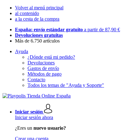
Volver al menú principal
al contenido
a la cesta de la compra
España: envío estándar gratuito
a partir de 87,90 €
Devoluciones gratuitas
Más de 6.750 artículos
Ayuda
¿Dónde está mi pedido?
Devoluciones
Gastos de envío
Métodos de pago
Contacto
Todos los temas de "Ayuda y Soporte"
Iniciar sesión
Iniciar sesión ahora
¿Eres un
nuevo usuario?
Crear una cuenta