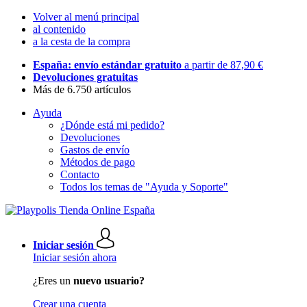
Volver al menú principal
al contenido
a la cesta de la compra
España: envío estándar gratuito
a partir de 87,90 €
Devoluciones gratuitas
Más de 6.750 artículos
Ayuda
¿Dónde está mi pedido?
Devoluciones
Gastos de envío
Métodos de pago
Contacto
Todos los temas de "Ayuda y Soporte"
Iniciar sesión
Iniciar sesión ahora
¿Eres un
nuevo usuario?
Crear una cuenta