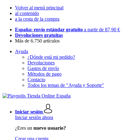
Volver al menú principal
al contenido
a la cesta de la compra
España: envío estándar gratuito
a partir de 87,90 €
Devoluciones gratuitas
Más de 6.750 artículos
Ayuda
¿Dónde está mi pedido?
Devoluciones
Gastos de envío
Métodos de pago
Contacto
Todos los temas de "Ayuda y Soporte"
Iniciar sesión
Iniciar sesión ahora
¿Eres un
nuevo usuario?
Crear una cuenta