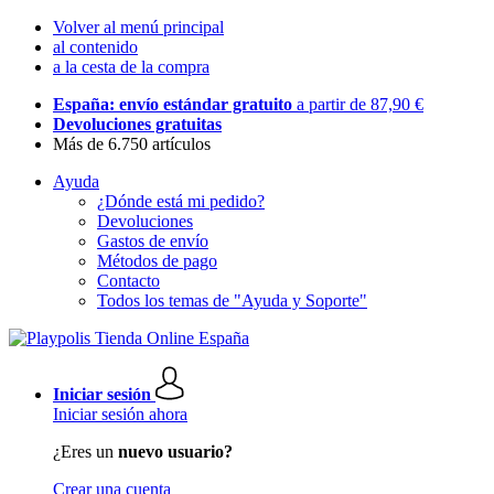
Volver al menú principal
al contenido
a la cesta de la compra
España: envío estándar gratuito
a partir de 87,90 €
Devoluciones gratuitas
Más de 6.750 artículos
Ayuda
¿Dónde está mi pedido?
Devoluciones
Gastos de envío
Métodos de pago
Contacto
Todos los temas de "Ayuda y Soporte"
Iniciar sesión
Iniciar sesión ahora
¿Eres un
nuevo usuario?
Crear una cuenta