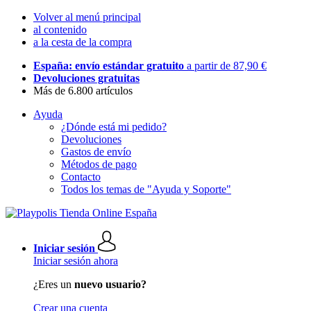
Volver al menú principal
al contenido
a la cesta de la compra
España: envío estándar gratuito
a partir de 87,90 €
Devoluciones gratuitas
Más de 6.800 artículos
Ayuda
¿Dónde está mi pedido?
Devoluciones
Gastos de envío
Métodos de pago
Contacto
Todos los temas de "Ayuda y Soporte"
Iniciar sesión
Iniciar sesión ahora
¿Eres un
nuevo usuario?
Crear una cuenta