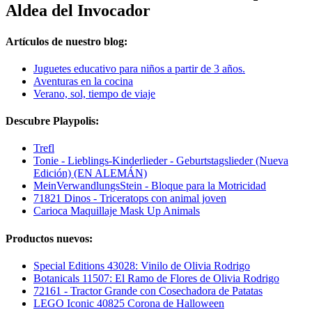
Aldea del Invocador
Artículos de nuestro blog:
Juguetes educativo para niños a partir de 3 años.
Aventuras en la cocina
Verano, sol, tiempo de viaje
Descubre Playpolis:
Trefl
Tonie - Lieblings-Kinderlieder - Geburtstagslieder (Nueva
Edición) (EN ALEMÁN)
MeinVerwandlungsStein - Bloque para la Motricidad
71821 Dinos - Triceratops con animal joven
Carioca Maquillaje Mask Up Animals
Productos nuevos:
Special Editions 43028: Vinilo de Olivia Rodrigo
Botanicals 11507: El Ramo de Flores de Olivia Rodrigo
72161 - Tractor Grande con Cosechadora de Patatas
LEGO Iconic 40825 Corona de Halloween