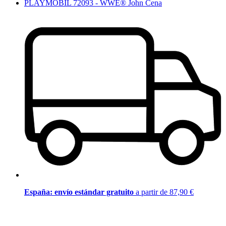
PLAYMOBIL 72093 - WWE® John Cena
España: envío estándar gratuito
a partir de 87,90 €