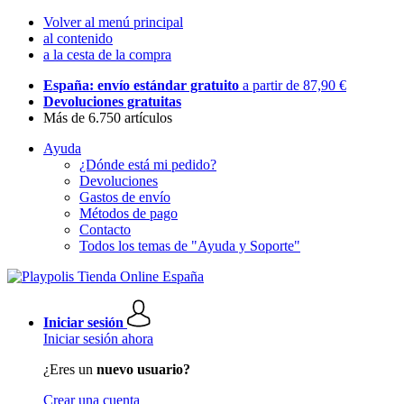
Volver al menú principal
al contenido
a la cesta de la compra
España: envío estándar gratuito
a partir de 87,90 €
Devoluciones gratuitas
Más de 6.750 artículos
Ayuda
¿Dónde está mi pedido?
Devoluciones
Gastos de envío
Métodos de pago
Contacto
Todos los temas de "Ayuda y Soporte"
Iniciar sesión
Iniciar sesión ahora
¿Eres un
nuevo usuario?
Crear una cuenta