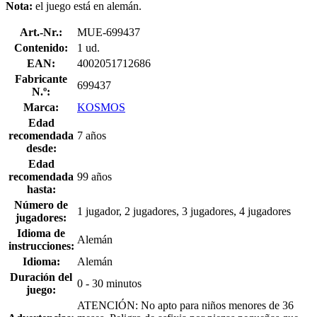
Nota:
el juego está en alemán.
Art.-Nr.:
MUE-699437
Contenido:
1 ud.
EAN:
4002051712686
Fabricante
699437
N.º:
Marca:
KOSMOS
Edad
recomendada
7 años
desde:
Edad
recomendada
99 años
hasta:
Número de
1 jugador, 2 jugadores, 3 jugadores, 4 jugadores
jugadores:
Idioma de
Alemán
instrucciones:
Idioma:
Alemán
Duración del
0 - 30 minutos
juego:
ATENCIÓN: No apto para niños menores de 36