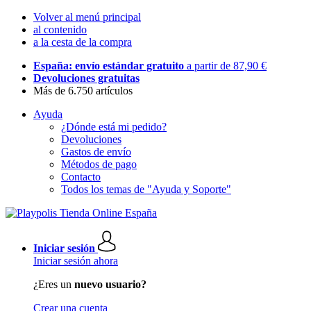
Volver al menú principal
al contenido
a la cesta de la compra
España: envío estándar gratuito
a partir de 87,90 €
Devoluciones gratuitas
Más de 6.750 artículos
Ayuda
¿Dónde está mi pedido?
Devoluciones
Gastos de envío
Métodos de pago
Contacto
Todos los temas de "Ayuda y Soporte"
Iniciar sesión
Iniciar sesión ahora
¿Eres un
nuevo usuario?
Crear una cuenta