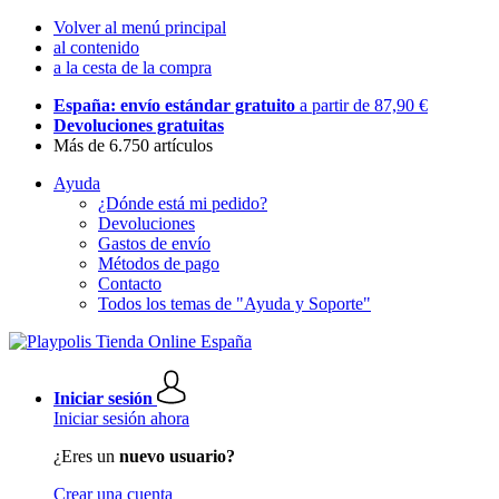
Volver al menú principal
al contenido
a la cesta de la compra
España: envío estándar gratuito
a partir de 87,90 €
Devoluciones gratuitas
Más de 6.750 artículos
Ayuda
¿Dónde está mi pedido?
Devoluciones
Gastos de envío
Métodos de pago
Contacto
Todos los temas de "Ayuda y Soporte"
Iniciar sesión
Iniciar sesión ahora
¿Eres un
nuevo usuario?
Crear una cuenta