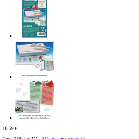
10,59 €
(Incl. 21% de IVA
-
Más gastos de envío
)