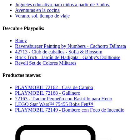
Juguetes educativo para niños a partir de 3 años.
Aventuras en la cocina
Verano, sol, tiempo de viaje
Descubre Playpolis:
Bluey
Ravensburger Painting by Numbers - Cachorro Dálmata
42713 - Club de caballos - Sofia & Blossom
Brick Trick - Jardín de Hadigata - Gabby's Dollhouse
Revell Set de Colores Militares
Productos nuevos:
PLAYMOBIL 72162 - Casa de Campo
PLAYMOBIL 72168 - Gallinero
72163 - Tractor Pequeño con Rastrillo para Heno
LEGO Star Wars™ 75455 Boba Fett™
PLAYMOBIL 72149 - Bombero con Foco de Incendio