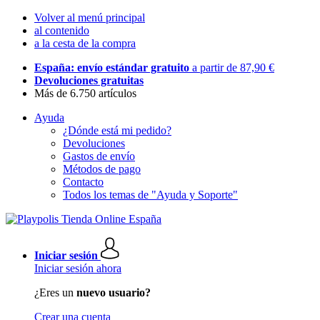
Volver al menú principal
al contenido
a la cesta de la compra
España: envío estándar gratuito
a partir de 87,90 €
Devoluciones gratuitas
Más de 6.750 artículos
Ayuda
¿Dónde está mi pedido?
Devoluciones
Gastos de envío
Métodos de pago
Contacto
Todos los temas de "Ayuda y Soporte"
Iniciar sesión
Iniciar sesión ahora
¿Eres un
nuevo usuario?
Crear una cuenta