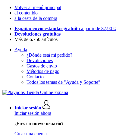
Volver al menú principal
al contenido
a la cesta de la compra
España: envío estándar gratuito
a partir de 87,90 €
Devoluciones gratuitas
Más de 6.750 artículos
Ayuda
¿Dónde está mi pedido?
Devoluciones
Gastos de envío
Métodos de pago
Contacto
Todos los temas de "Ayuda y Soporte"
Iniciar sesión
Iniciar sesión ahora
¿Eres un
nuevo usuario?
Crear una cuenta