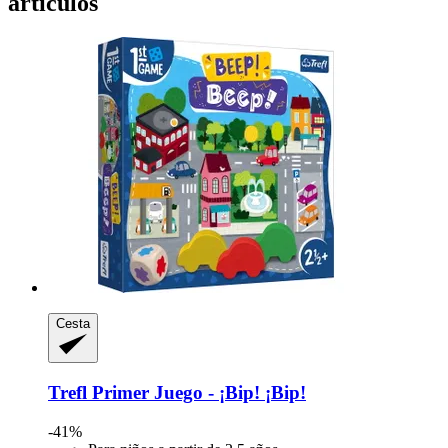
artículos
Cesta
Trefl
Primer Juego -​ ¡Bip! ¡Bip!
-41%