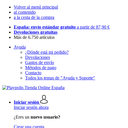
Volver al menú principal
al contenido
a la cesta de la compra
España: envío estándar gratuito
a partir de 87,90 €
Devoluciones gratuitas
Más de 6.750 artículos
Ayuda
¿Dónde está mi pedido?
Devoluciones
Gastos de envío
Métodos de pago
Contacto
Todos los temas de "Ayuda y Soporte"
Iniciar sesión
Iniciar sesión ahora
¿Eres un
nuevo usuario?
Crear una cuenta