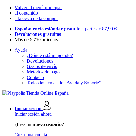
Volver al menú principal
al contenido
a la cesta de la compra
España: envío estándar gratuito
a partir de 87,90 €
Devoluciones gratuitas
Más de 6.750 artículos
Ayuda
¿Dónde está mi pedido?
Devoluciones
Gastos de envío
Métodos de pago
Contacto
Todos los temas de "Ayuda y Soporte"
Iniciar sesión
Iniciar sesión ahora
¿Eres un
nuevo usuario?
Crear una cuenta