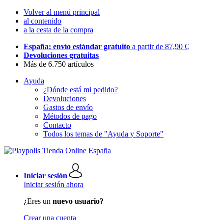
Volver al menú principal
al contenido
a la cesta de la compra
España: envío estándar gratuito
a partir de 87,90 €
Devoluciones gratuitas
Más de 6.750 artículos
Ayuda
¿Dónde está mi pedido?
Devoluciones
Gastos de envío
Métodos de pago
Contacto
Todos los temas de "Ayuda y Soporte"
Iniciar sesión
Iniciar sesión ahora
¿Eres un
nuevo usuario?
Crear una cuenta