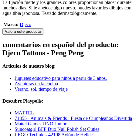
La fijación fuerte y los grandes colores proporcionan placer durante
muchos días. Si te apetece algo nuevo, puedes lavar los dibujos con
agua tibia jabonosa. Testado dermatológicamente.
Marca:
Djeco
Valora este producto
comentarios en español del producto:
Djeco Tattoos - Peng Peng
Artículos de nuestro blog:
Juguetes educativo para niños a partir de 3 años.
Aventuras en la cocina
Verano, sol, tiempo de viaje
Descubre Playpolis:
MATTEL
71855 - Animals & Friends - Fiesta de Cumpleaños Divertida
Mattel Games UNO Junior
Suncoatgirl BFF Duo Nail Polish Set Cuties
LEGO Technic - 42198 Avión de Hélice