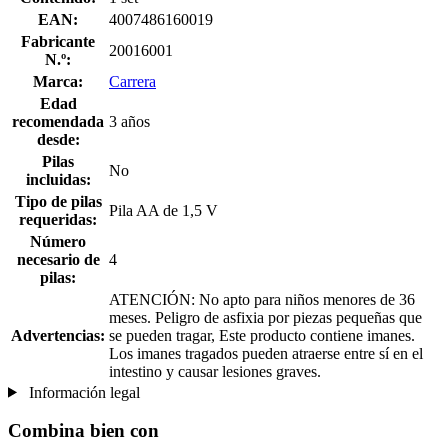
EAN:
4007486160019
Fabricante
20016001
N.º:
Marca:
Carrera
Edad
recomendada
3 años
desde:
Pilas
No
incluidas:
Tipo de pilas
Pila AA de 1,5 V
requeridas:
Número
necesario de
4
pilas:
ATENCIÓN: No apto para niños menores de 36
meses. Peligro de asfixia por piezas pequeñas que
Advertencias:
se pueden tragar, Este producto contiene imanes.
Los imanes tragados pueden atraerse entre sí en el
intestino y causar lesiones graves.
Información legal
Combina bien con