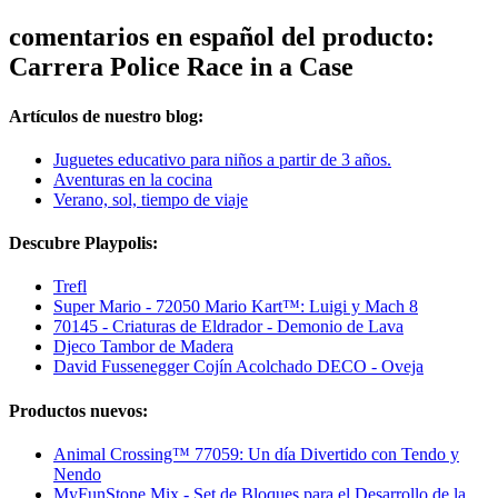
comentarios en español del producto:
Carrera Police Race in a Case
Artículos de nuestro blog:
Juguetes educativo para niños a partir de 3 años.
Aventuras en la cocina
Verano, sol, tiempo de viaje
Descubre Playpolis:
Trefl
Super Mario - 72050 Mario Kart™: Luigi y Mach 8
70145 - Criaturas de Eldrador - Demonio de Lava
Djeco Tambor de Madera
David Fussenegger Cojín Acolchado DECO - Oveja
Productos nuevos:
Animal Crossing™ 77059: Un día Divertido con Tendo y
Nendo
MyFunStone Mix - Set de Bloques para el Desarrollo de la