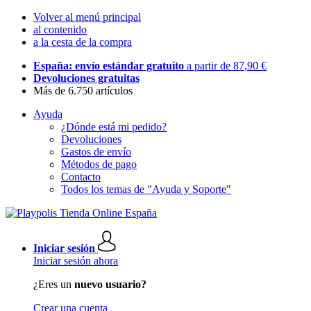
Volver al menú principal
al contenido
a la cesta de la compra
España: envío estándar gratuito
a partir de 87,90 €
Devoluciones gratuitas
Más de 6.750 artículos
Ayuda
¿Dónde está mi pedido?
Devoluciones
Gastos de envío
Métodos de pago
Contacto
Todos los temas de "Ayuda y Soporte"
Iniciar sesión
Iniciar sesión ahora
¿Eres un
nuevo usuario?
Crear una cuenta