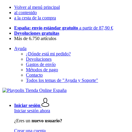
Volver al menú principal
al contenido
a la cesta de la compra
España: envío estándar gratuito
a partir de 87,90 €
Devoluciones gratuitas
Más de 6.750 artículos
Ayuda
¿Dónde está mi pedido?
Devoluciones
Gastos de envío
Métodos de pago
Contacto
Todos los temas de "Ayuda y Soporte"
Iniciar sesión
Iniciar sesión ahora
¿Eres un
nuevo usuario?
Crear una cuenta