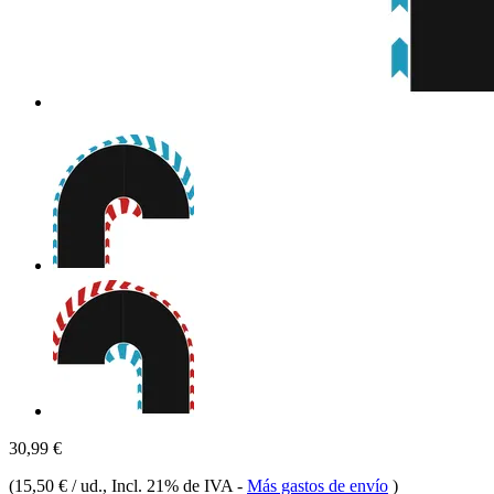
30,99 €
(
15,50 € / ud.
, Incl. 21% de IVA
-
Más gastos de envío
)