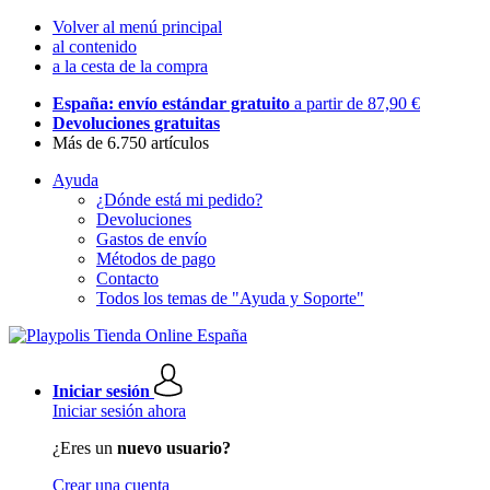
Volver al menú principal
al contenido
a la cesta de la compra
España: envío estándar gratuito
a partir de 87,90 €
Devoluciones gratuitas
Más de 6.750 artículos
Ayuda
¿Dónde está mi pedido?
Devoluciones
Gastos de envío
Métodos de pago
Contacto
Todos los temas de "Ayuda y Soporte"
Iniciar sesión
Iniciar sesión ahora
¿Eres un
nuevo usuario?
Crear una cuenta