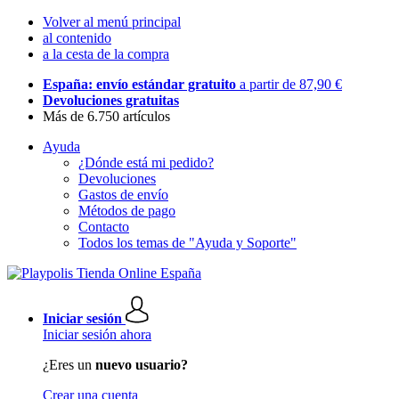
Volver al menú principal
al contenido
a la cesta de la compra
España: envío estándar gratuito
a partir de 87,90 €
Devoluciones gratuitas
Más de 6.750 artículos
Ayuda
¿Dónde está mi pedido?
Devoluciones
Gastos de envío
Métodos de pago
Contacto
Todos los temas de "Ayuda y Soporte"
Iniciar sesión
Iniciar sesión ahora
¿Eres un
nuevo usuario?
Crear una cuenta