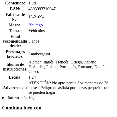
Contenido:
1 ud.
EAN:
4893993210947
Fabricante
18-21094
N.º:
Marca:
Bburago
Temas:
Vehículos
Edad
recomendada
3 años
desde:
Personajes
Lamborghini
favoritos:
Alemán, Inglés, Francés, Griego, Italiano,
Idioma de
Holandés, Polaco, Portugués, Rumano, Español,
instrucciones:
Checo
Escala:
1:24
ATENCIÓN: No apto para niños menores de 36
Advertencias:
meses. Peligro de asfixia por piezas pequeñas que
se pueden tragar
Información legal
Combina bien con