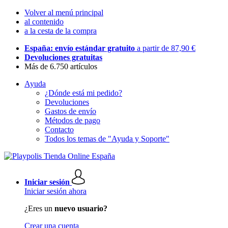
Volver al menú principal
al contenido
a la cesta de la compra
España: envío estándar gratuito
a partir de 87,90 €
Devoluciones gratuitas
Más de 6.750 artículos
Ayuda
¿Dónde está mi pedido?
Devoluciones
Gastos de envío
Métodos de pago
Contacto
Todos los temas de "Ayuda y Soporte"
Iniciar sesión
Iniciar sesión ahora
¿Eres un
nuevo usuario?
Crear una cuenta