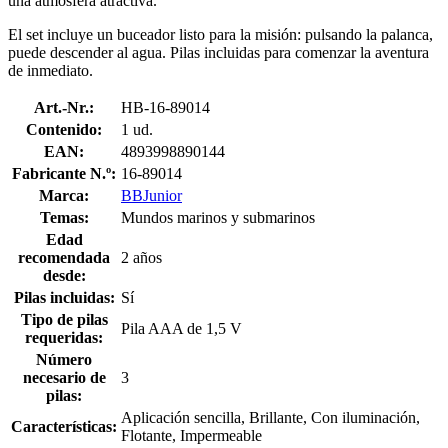
una atmósfera atractiva.
El set incluye un buceador listo para la misión: pulsando la palanca,
puede descender al agua. Pilas incluidas para comenzar la aventura
de inmediato.
Art.-Nr.:
HB-16-89014
Contenido:
1 ud.
EAN:
4893998890144
Fabricante N.º:
16-89014
Marca:
BBJunior
Temas:
Mundos marinos y submarinos
Edad
recomendada
2 años
desde:
Pilas incluidas:
Sí
Tipo de pilas
Pila AAA de 1,5 V
requeridas:
Número
necesario de
3
pilas:
Aplicación sencilla, Brillante, Con iluminación,
Características:
Flotante, Impermeable