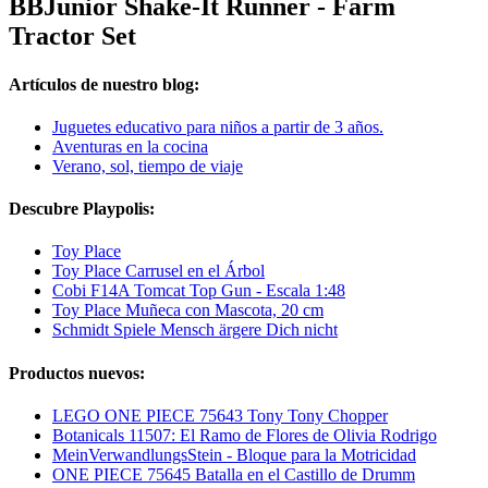
BBJunior Shake-It Runner - Farm
Tractor Set
Artículos de nuestro blog:
Juguetes educativo para niños a partir de 3 años.
Aventuras en la cocina
Verano, sol, tiempo de viaje
Descubre Playpolis:
Toy Place
Toy Place Carrusel en el Árbol
Cobi F14A Tomcat Top Gun - Escala 1:48
Toy Place Muñeca con Mascota, 20 cm
Schmidt Spiele Mensch ärgere Dich nicht
Productos nuevos:
LEGO ONE PIECE 75643 Tony Tony Chopper
Botanicals 11507: El Ramo de Flores de Olivia Rodrigo
MeinVerwandlungsStein - Bloque para la Motricidad
ONE PIECE 75645 Batalla en el Castillo de Drumm