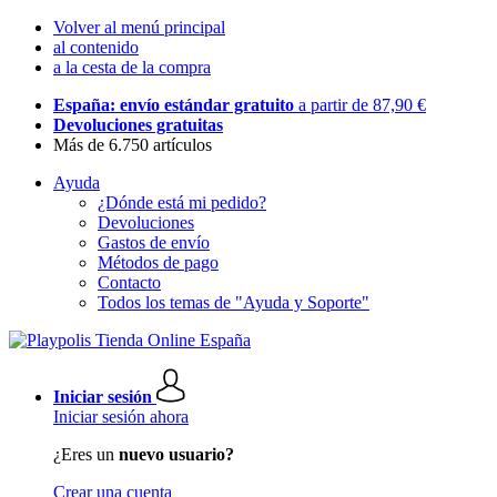
Volver al menú principal
al contenido
a la cesta de la compra
España: envío estándar gratuito
a partir de 87,90 €
Devoluciones gratuitas
Más de 6.750 artículos
Ayuda
¿Dónde está mi pedido?
Devoluciones
Gastos de envío
Métodos de pago
Contacto
Todos los temas de "Ayuda y Soporte"
Iniciar sesión
Iniciar sesión ahora
¿Eres un
nuevo usuario?
Crear una cuenta