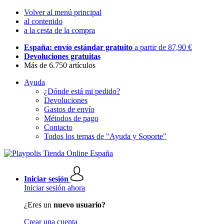
Volver al menú principal
al contenido
a la cesta de la compra
España: envío estándar gratuito
a partir de 87,90 €
Devoluciones gratuitas
Más de 6.750 artículos
Ayuda
¿Dónde está mi pedido?
Devoluciones
Gastos de envío
Métodos de pago
Contacto
Todos los temas de "Ayuda y Soporte"
Iniciar sesión
Iniciar sesión ahora
¿Eres un
nuevo usuario?
Crear una cuenta