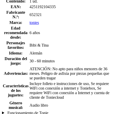
Contenido:
1 ud.
EAN:
4251192104335
Fabricante
652321
N.º:
Marca:
tonies
Edad
recomendada
6 años
desde:
Personajes
Bibi & Tina
favoritos:
Idioma:
Alemán
Duración del
30 - 60 minutos
juego:
ATENCIÓN: No apto para niños menores de 36
Advertencias:
meses. Peligro de asfixia por piezas pequeñas que
se pueden tragar
Incluye folleto e instrucciones de uso, Se requiere
Caracteristicas
WiFi con conexión a internet y Toniebox, Se
de los
requiere WiFi con conexión a Internet y cuenta de
juguetes:
cliente de Toniecloud
Género
Audio libro
musical:
Funcionamiento de Tonie