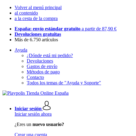
Volver al menú principal
al contenido
a la cesta de la compra
España: envío estándar gratuito
a partir de 87,90 €
Devoluciones gratuitas
Más de 6.750 artículos
Ayuda
¿Dónde está mi pedido?
Devoluciones
Gastos de envío
Métodos de pago
Contacto
Todos los temas de "Ayuda y Soporte"
Iniciar sesión
Iniciar sesión ahora
¿Eres un
nuevo usuario?
Crear una cuenta