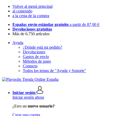
Volver al menú principal
al contenido
a la cesta de la compra
España: envío estándar gratuito
a partir de 87,90 €
Devoluciones gratuitas
Más de 6.750 artículos
Ayuda
¿Dónde está mi pedido?
Devoluciones
Gastos de envío
Métodos de pago
Contacto
Todos los temas de "Ayuda y Soporte"
Iniciar sesión
Iniciar sesión ahora
¿Eres un
nuevo usuario?
Crear una cuenta