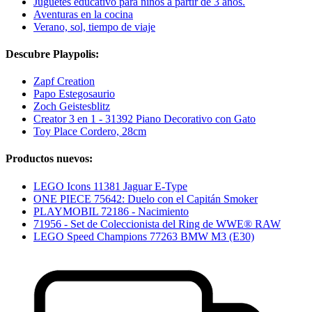
Juguetes educativo para niños a partir de 3 años.
Aventuras en la cocina
Verano, sol, tiempo de viaje
Descubre Playpolis:
Zapf Creation
Papo Estegosaurio
Zoch Geistesblitz
Creator 3 en 1 - 31392 Piano Decorativo con Gato
Toy Place Cordero, 28cm
Productos nuevos:
LEGO Icons 11381 Jaguar E-Type
ONE PIECE 75642: Duelo con el Capitán Smoker
PLAYMOBIL 72186 - Nacimiento
71956 - Set de Coleccionista del Ring de WWE® RAW
LEGO Speed Champions 77263 BMW M3 (E30)