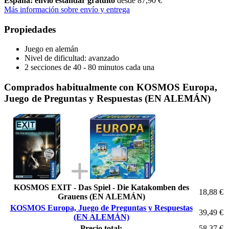
España: envío estándar gratuito
desde 87,90 €
Más información sobre envío y entrega
Propiedades
Juego en alemán
Nivel de dificultad: avanzado
2 secciones de 40 - 80 minutos cada una
Comprados habitualmente con KOSMOS Europa,
Juego de Preguntas y Respuestas (EN ALEMÁN)
KOSMOS EXIT - Das Spiel - Die Katakomben des
18,88 €
Grauens (EN ALEMÁN)
KOSMOS Europa, Juego de Preguntas y Respuestas
39,49 €
(EN ALEMÁN)
Precio total:
58,37 €